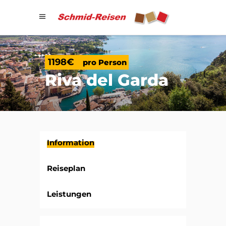
1198€
pro Person
Riva
del Garda
Information
Reiseplan
Leistungen