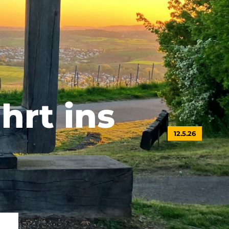
hrt
ins
12.5.26