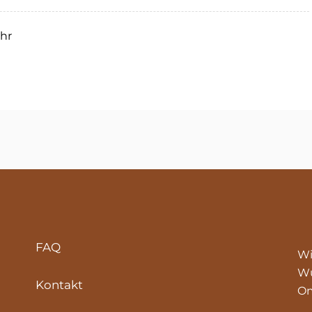
Uhr
FAQ
Wi
Wü
Kontakt
Om