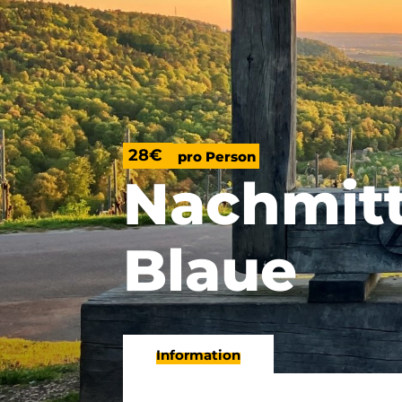
28€
pro Person
Nachmit
Blaue
Information