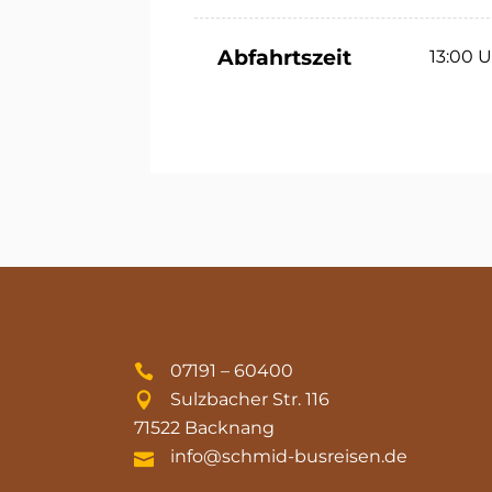
Abfahrtszeit
13:00 
07191 – 60400
Sulzbacher Str. 116
71522 Backnang
info@schmid-busreisen.de