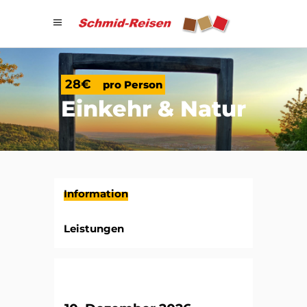
28€
pro Person
Einkehr
& Natur
Information
Leistungen