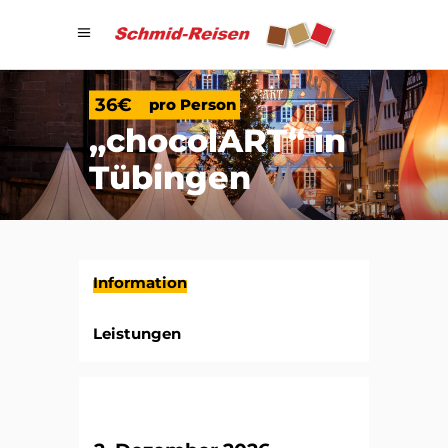
36€
pro Person
„chocolART“
in
Tübingen
Information
Leistungen